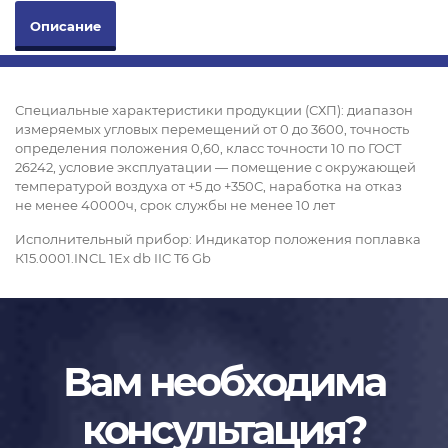
Описание
Специальные характеристики продукции (СХП): диапазон
измеряемых угловых перемещений от 0 до 360
0
, точность
определения положения 0,6
0
, класс точности 10 по ГОСТ
26242, условие эксплуатации — помещение с окружающей
температурой воздуха от +5 до +35
0
С, наработка на отказ
не менее 40000ч, срок службы не менее 10 лет
Исполнительный прибор: Индикатор положения поплавка
К15.0001.INCL 1Ex db IIC T6 Gb
Вам необходима
консультация?