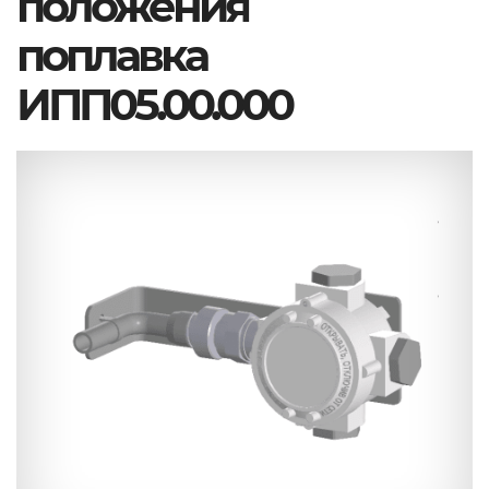
положения
поплавка
ИПП05.00.000