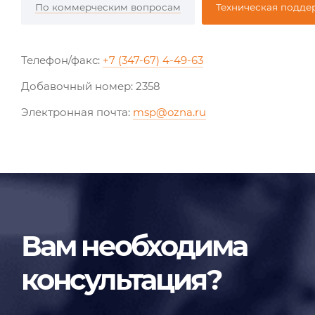
По коммерческим вопросам
Техническая подде
Телефон/факс:
+7 (347-67) 4-49-63
Добавочный номер: 2358
Электронная почта:
msp@ozna.ru
Вам необходима
консультация?