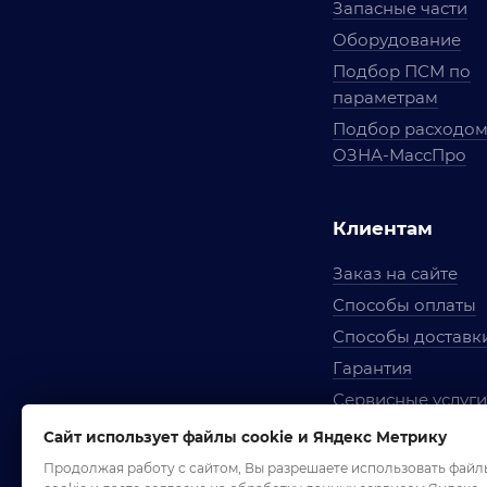
Запасные части
Оборудование
Подбор ПСМ по
параметрам
Подбор расходо
ОЗНА-МассПро
Клиентам
Заказ на сайте
Способы оплаты
Способы доставк
Гарантия
Сервисные услуги
Вопросы и ответ
Сайт использует файлы cookie и Яндекс Метрику
Условия сотрудни
Продолжая работу с сайтом, Вы разрешаете использовать файл