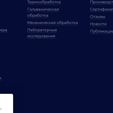
Термообработка
Производст
Гальваническая
Сертифика
обработка
Отзывы
Механическая обработка
Новости
мера
Лабораторные
Публикаци
исследования
и
ы
чества
ы