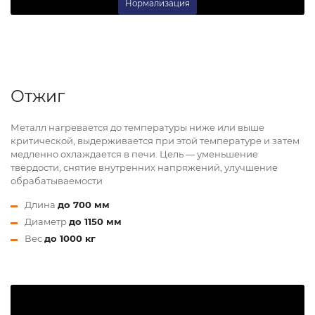
Нормализация
Отжиг
Металл нагревается до температуры ниже или выше
критической, выдерживается при этой температуре и затем
медленно охлаждается в печи. Цель — уменьшение
твёрдости, снятие внутренних напряжений, улучшение
обрабатываемости
Длина
до 700 мм
Диаметр
до 1150 мм
Вес
до 1000 кг