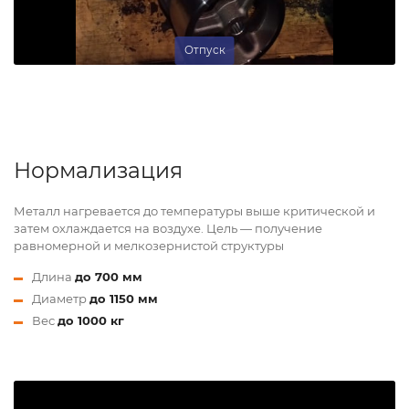
Отпуск
Нормализация
Металл нагревается до температуры выше критической и
затем охлаждается на воздухе. Цель — получение
равномерной и мелкозернистой структуры
Длина
до 700 мм
Диаметр
до 1150 мм
Вес
до 1000 кг