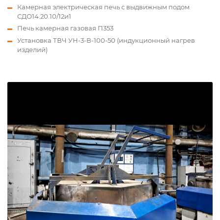
Камерная электрическая печь с выдвижным подом
СДО14.20.10/12и1
Печь камерная газовая П353
Установка ТВЧ УН-3-В-100-50 (индукционный нагрев
изделий)