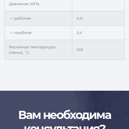
Давление, МПа
— рабочее
4,0
— пробное
5,4
Расчетная температура
100
стенки, ˚С
Вам необходима
консультация?