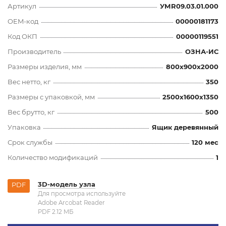
Артикул
УМR09.03.01.000
OEM-код
00000181173
Код ОКП
00000119551
Производитель
ОЗНА-ИС
Размеры изделия, мм
800x900x2000
Вес нетто, кг
350
Размеры с упаковкой, мм
2500x1600x1350
Вес брутто, кг
500
Упаковка
Ящик деревянный
Срок службы
120 мес
Количество модификаций
1
3D-модель узла
PDF
Для просмотра используйте
Adobe Arcobat Reader
PDF 2.12 MБ