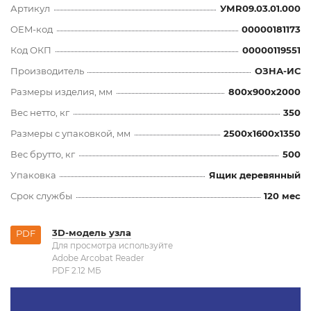
Артикул
УМR09.03.01.000
OEM-код
00000181173
Код ОКП
00000119551
Производитель
ОЗНА-ИС
Размеры изделия, мм
800x900x2000
Вес нетто, кг
350
Размеры с упаковкой, мм
2500x1600x1350
Вес брутто, кг
500
Упаковка
Ящик деревянный
Срок службы
120 мес
3D-модель узла
PDF
Для просмотра используйте
Adobe Arcobat Reader
PDF 2.12 MБ