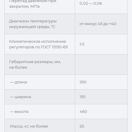
Перепад давления при
0,02 — 0,06
закрытии, МПа
Диапазон температуры
от минус 45 до +40
окружающей среды, °C
Климатическое исполнение
У2
регуляторов по ГОСТ 15150-69
Габаритные размеры, мм,
не более
— длина
290
— ширина
150
— высота
460
Масса, кг, не более
20