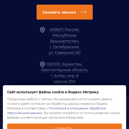
Заказать звонок
452607, Россия,
Республика
Башкортостан,
г. Октябрьский,
ул. Северная, 60
130000, Казахстан,
Мангистауская область,
г. Актау, мкр. 6
здание 39А
Сайт использует файлы cookie и Яндекс Метрику
Продолжая работу с сайтом, Вы разрешаете использовать файлы
cookie и даете согласие на обработку данных сервисом Яндекс
1958-2026 ©
Компания «ОЗНА»
Метрика в соответствии с
Политикой в отношении обработки
Политика обработки персональных данных
персональных данных
. Вы можете отказаться от использования cookie,
Согласие на обработку персональных данных
выбрав соответствующие настройки в браузере.
Создание сайта