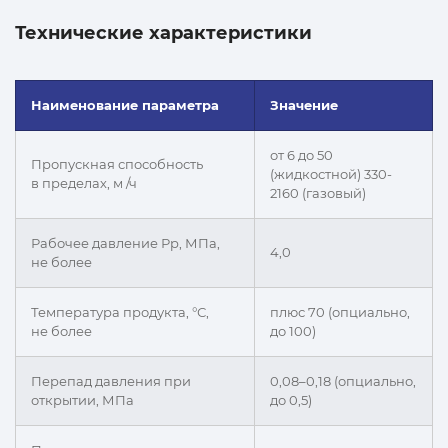
Технические характеристики
Наименование параметра
Значение
от 6 до 50
Пропускная способность
(жидкостной) 330-
в пределах, м /ч
2160 (газовый)
Рабочее давление Рр, МПа,
4,0
не более
Температура продукта, °С,
плюс 70 (опциально,
не более
до 100)
Перепад давления при
0,08–0,18 (опциально,
открытии, МПа
до 0,5)