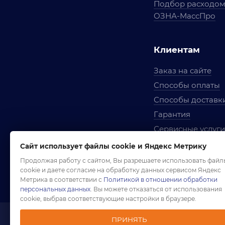
Подбор расходо
ОЗНА-МассПро
Клиентам
Заказ на сайте
Способы оплаты
Способы доставк
Гарантия
Сервисные услуги
Вопросы и ответ
Сайт использует файлы cookie и Яндекс Метрику
Условия сотрудни
Продолжая работу с сайтом, Вы разрешаете использовать файл
cookie и даете согласие на обработку данных сервисом Яндекс
Правила использ
Метрика в соответствии с
Политикой в отношении обработки
персональных данных
. Вы можете отказаться от использования
cookie, выбрав соответствующие настройки в браузере.
ПРИНЯТЬ