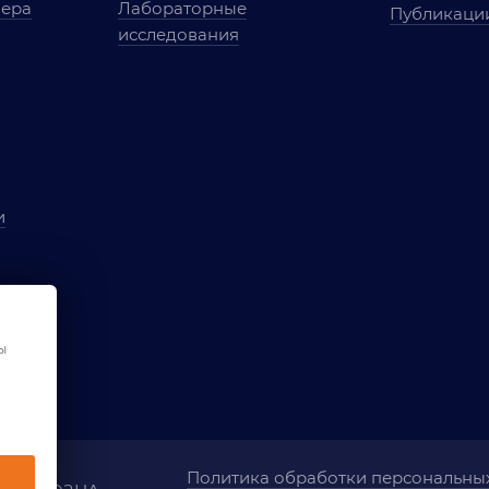
мера
Лабораторные
Публикаци
исследования
и
ы
чества
ы
ования
Политика обработки персональны