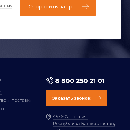
анных
Отправить запрос
я
8 800 250 21 01
и
Заказать звонок
во и поставки
ты
452607, Россия,
Республика Башкортостан,