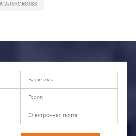
ра ОЗНА-МассПро