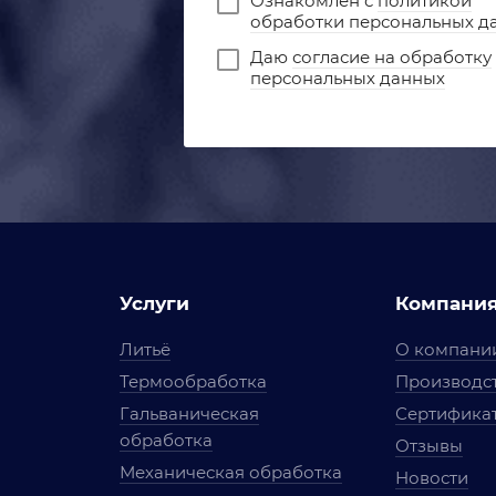
Ознакомлен с
политикой
обработки персональных д
Даю
согласие на обработку
персональных данных
Услуги
Компани
Литьё
О компани
Термообработка
Производст
Гальваническая
Сертифика
обработка
Отзывы
Механическая обработка
Новости