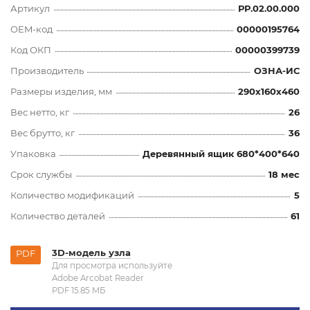
Артикул
РР.02.00.000
OEM-код
00000195764
Код ОКП
00000399739
Производитель
ОЗНА-ИС
Размеры изделия, мм
290x160x460
Вес нетто, кг
26
Вес брутто, кг
36
Упаковка
Деревянный ящик 680*400*640
Срок службы
18 мес
Количество модификаций
5
Количество деталей
61
3D-модель узла
PDF
Для просмотра используйте
Adobe Arcobat Reader
PDF 15.85 MБ