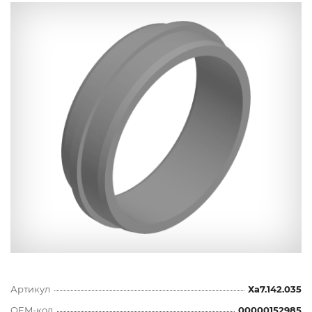
Артикул
Ха7.142.035
OEM-код
00000152985