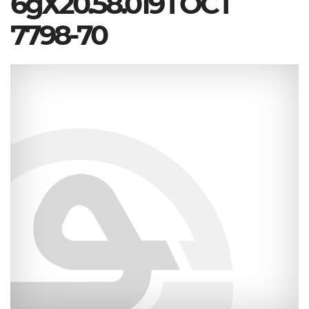
6gХ20.58.019 ГОСТ
7798-70