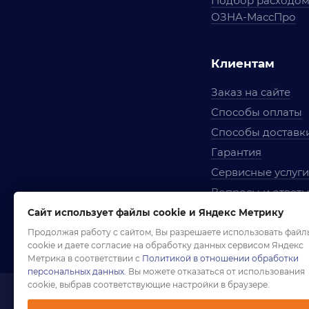
Подбор расходо
ОЗНА-МассПро
Клиентам
Заказ на сайте
Способы оплаты
Способы доставк
Гарантия
Сервисные услуги
Вопросы и ответ
Условия сотрудни
Сайт использует файлы cookie и Яндекс Метрику
Правила использ
Продолжая работу с сайтом, Вы разрешаете использовать файл
cookie и даете согласие на обработку данных сервисом Яндекс
Метрика в соответствии с
Политикой в отношении обработки
персональных данных
. Вы можете отказаться от использования
cookie, выбрав соответствующие настройки в браузере.
1958-2026 ©
Комп