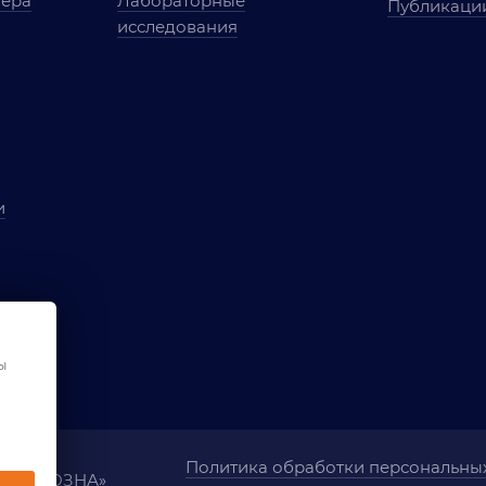
мера
Лабораторные
Публикаци
исследования
и
ы
чества
ования
ы
Политика обработки персональны
ания «ОЗНА»