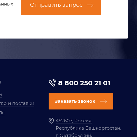
анных
Отправить запрос
я
8 800 250 21 01
и
Заказать звонок
во и поставки
ты
452607, Россия,
Республика Башкортостан,
г. Октябрьский,