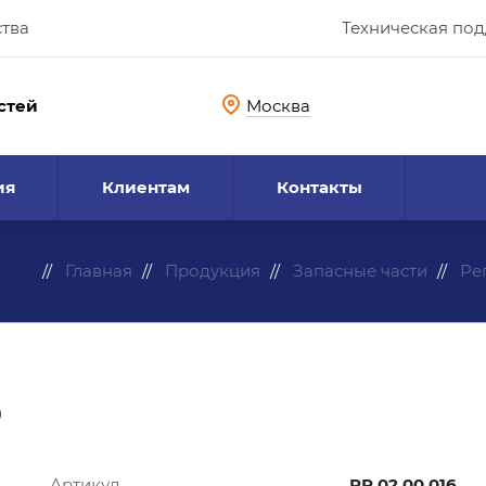
ства
Техническая по
стей
Москва
ия
Клиентам
Контакты
Главная
Продукция
Запасные части
Ре
Артикул
РР.02.00.016