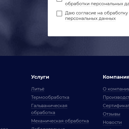
обработки персональных д
Даю
согласие на обработку
персональных данных
Услуги
Компани
Литьё
О компани
Термообработка
Производст
Гальваническая
Сертифика
обработка
Отзывы
Механическая обработка
Новости