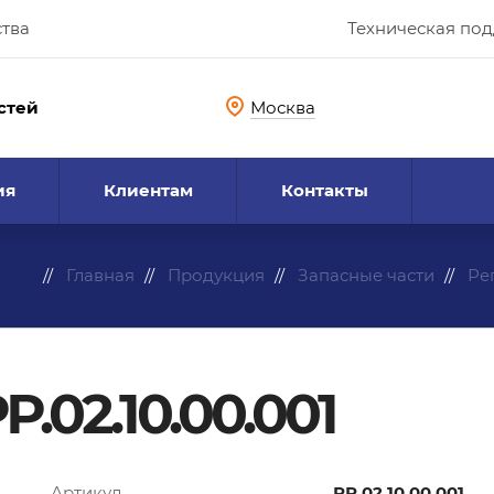
ства
Техническая по
стей
Москва
ия
Клиентам
Контакты
Главная
Продукция
Запасные части
Ре
.02.10.00.001
Артикул
РР.02.10.00.001