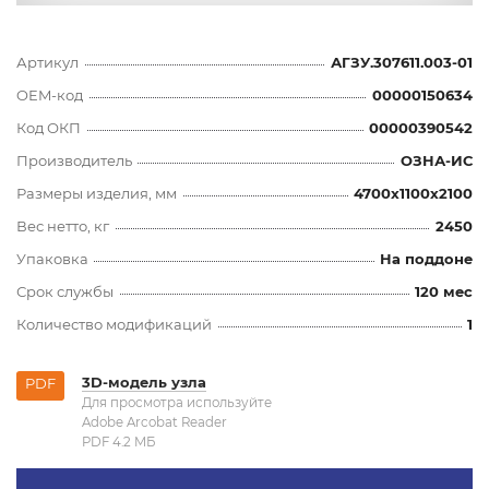
Артикул
АГЗУ.307611.003-01
OEM-код
00000150634
Код ОКП
00000390542
Производитель
ОЗНА-ИС
Размеры изделия, мм
4700x1100x2100
Вес нетто, кг
2450
Упаковка
На поддоне
Срок службы
120 мес
Количество модификаций
1
3D-модель узла
PDF
Для просмотра используйте
Adobe Arcobat Reader
PDF 4.2 MБ