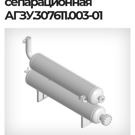
сепарационная
АГЗУ.307611.003-01