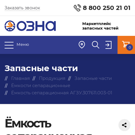
8 800 250 21 01
Заказать звонок
Маркетплейс
запасных частей
Меню
0
Запасные части
Главная
Продукция
Запасные части
Ёмкости сепарационные
Ёмкость сепарационная АГЗУ.307611.003-01
Ёмкость