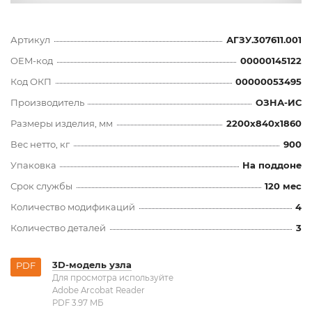
Артикул
АГЗУ.307611.001
OEM-код
00000145122
Код ОКП
00000053495
Производитель
ОЗНА-ИС
Размеры изделия, мм
2200x840x1860
Вес нетто, кг
900
Упаковка
На поддоне
Срок службы
120 мес
Количество модификаций
4
Количество деталей
3
3D-модель узла
PDF
Для просмотра используйте
Adobe Arcobat Reader
PDF 3.97 MБ