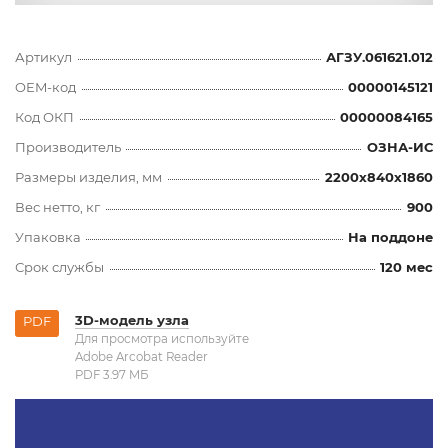
Артикул
АГЗУ.061621.012
OEM-код
00000145121
Код ОКП
00000084165
Производитель
ОЗНА-ИС
Размеры изделия, мм
2200x840x1860
Вес нетто, кг
900
Упаковка
На поддоне
Срок службы
120 мес
3D-модель узла
PDF
Для просмотра используйте
Adobe Arcobat Reader
PDF 3.97 MБ