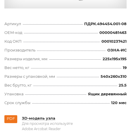
Артикул
ПДРК.494454.001-08
OEM-код
00000481463
Код ОКП
00010237421
Производитель
ОЗНА-ИС
Размеры изделия, мм
225x195x195
Вес нетто, кг
19
Размеры с упаковкой, мм
540x260x310
Вес брутто, кг
25.5
Упаковка
Ящик деревянный
Срок службы
120 мес
3D-модель узла
PDF
Для просмотра используйте
Adobe Arcobat Reader