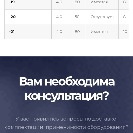
-19
4,0
80
Имеется
8
-20
4,0
50
Отсутствует
8
-21
4,0
80
Имеется
10
Вам необходима
консультация?
У вас появились вопросы по доставке,
комплектации, применимости
оборудования?