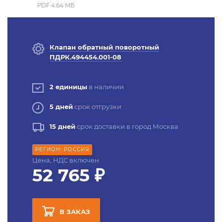
PDF 4.64 MБ
Клапан обратный поворотный
ПДРК.494454.001-08
2 единицы
в наличии
5 дней
срок отгрузки
15 дней
срок доставки в город Москва
РЕГИОН: РОССИЯ
Цена, НДС включен
52 765 ₽
В ЗАКАЗ