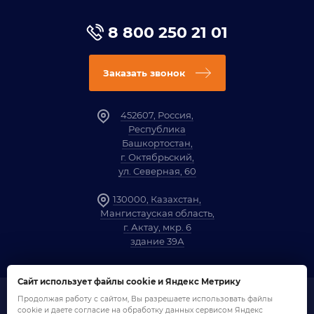
8 800 250 21 01
Заказать звонок
452607, Россия,
Республика
Башкортостан,
г. Октябрьский,
ул. Северная, 60
130000, Казахстан,
Мангистауская область,
г. Актау, мкр. 6
здание 39А
Сайт использует файлы cookie и Яндекс Метрику
Продолжая работу с сайтом, Вы разрешаете использовать файлы
1958-2026 ©
Компания «ОЗНА»
cookie и даете согласие на обработку данных сервисом Яндекс
Политика обработки персональных данных