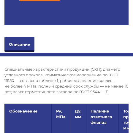
Описание
Специальные характеристики продукции (СХП): диаметр
условного прохода, климатическое исполнение по ГОСТ
15150 — согласно таблице 1; рабочее давление среды —
не более 4 МПа, полный средний срок службы — не менее 10
лет; класс герметичности затвора по ГОСТ 9544 — Е.
Обозначение
Ру,
Ду,
Наличие
Тол
МПа
мм
ответного
при
фланца
труб
мм