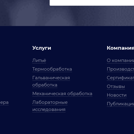
Услуги
Компани
Литьё
О компани
Термообработка
Производст
Гальваническая
Сертифика
обработка
Отзывы
Механическая обработка
Новости
мера
Лабораторные
Публикаци
исследования