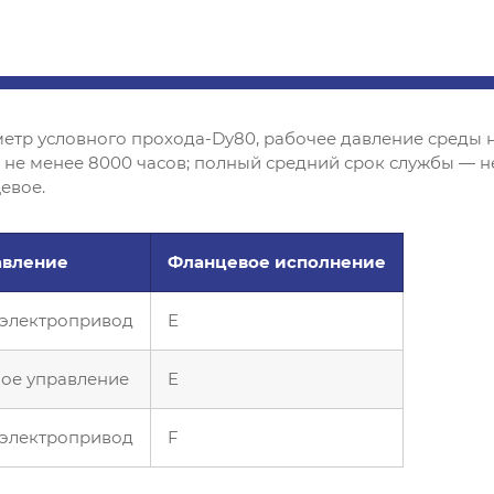
етр условного прохода-Dy80, рабочее давление среды 
— не менее 8000 часов; полный средний срок службы — не
евое.
авление
Фланцевое исполнение
 электропривод
E
ое управление
E
 электропривод
F