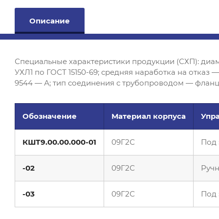
Описание
Специальные характеристики продукции (СХП): диам
УХЛ1 по ГОСТ 15150-69; средняя наработка на отказ 
9544 — А; тип соединения с трубопроводом — фланц
Обозначение
Материал корпуса
Упр
КШТ9.00.00.000-01
09Г2С
Под
-02
09Г2С
Ручн
-03
09Г2С
Под