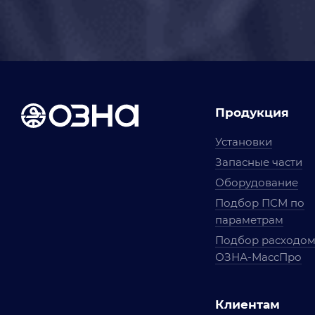
Продукция
Установки
Запасные части
Оборудование
Подбор ПСМ по
параметрам
Подбор расходо
ОЗНА-МассПро
Клиентам