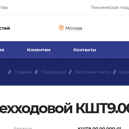
ства
Техническая по
стей
Москва
ия
Клиентам
Контакты
Главная
Продукция
Запасные части
Кра
ехходовой КШТ9.00
Артикул
КШТ9.00.00.000-01