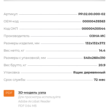
Артикул
РР.02.00.000-02
OEM-код
00000439363
Код ОКП
00000430544
Производитель
ОЗНА-ИС
Размеры изделия, мм
132x132x372
Вес нетто, кг
14.4
Размеры с упаковкой, мм
540x260x310
Вес брутто, кг
20.9
Упаковка
Ящик деревянный
Срок службы
72 мес
3D-модель узла
PDF
Для просмотра используйте
Adobe Arcobat Reader
PDF 0.64 MБ