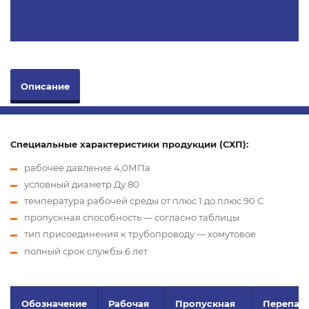
Описание
Специальные характеристики продукции (СХП):
рабочее давление 4,0МПа
условный диаметр Ду 80
температура рабочей среды от плюс 1 до плюс 90 С
пропускная способность — согласно таблицы
тип присоединения к трубопроводу — хомутовое
полный срок службы 6 лет
Обозначение
Рабочая
Пропускная
Перепад