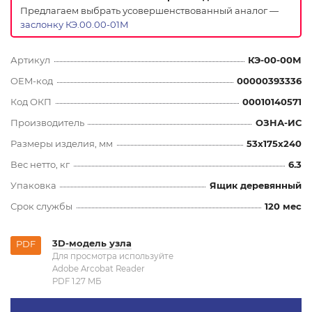
Предлагаем выбрать усовершенствованный аналог —
заслонку КЭ.00.00-01М
Артикул
КЭ-00-00М
OEM-код
00000393336
Код ОКП
00010140571
Производитель
ОЗНА-ИС
Размеры изделия, мм
53x175x240
Вес нетто, кг
6.3
Упаковка
Ящик деревянный
Срок службы
120 мес
3D-модель узла
PDF
Для просмотра используйте
Adobe Arcobat Reader
PDF 1.27 MБ