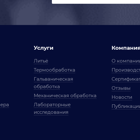
Услуги
Компани
Литьё
О компани
Термообработка
Производст
Гальваническая
Сертифика
обработка
Отзывы
Механическая обработка
Новости
мера
Лабораторные
Публикаци
исследования