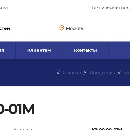
ства
Техническая по
стей
Москва
ия
Клиентам
Контакты
Главная
Продукция
За
0-01М
Артикул
КЭ.00.00-01М