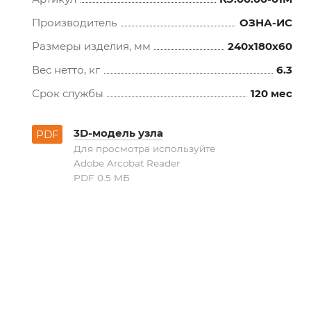
Производитель
ОЗНА-ИС
Размеры изделия, мм
240x180x60
Вес нетто, кг
6.3
Срок службы
120 мес
3D-модель узла
PDF
Для просмотра используйте
Adobe Arcobat Reader
PDF 0.5 MБ