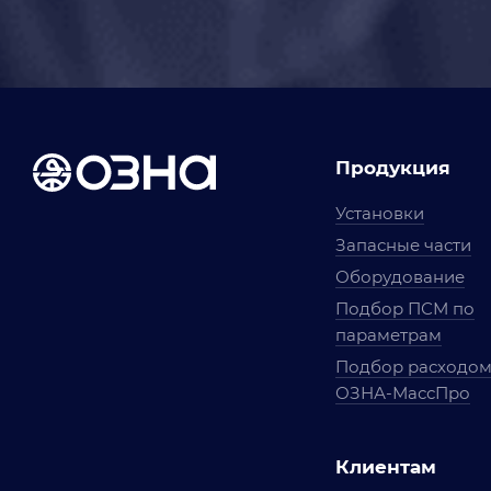
Продукция
Установки
Запасные части
Оборудование
Подбор ПСМ по
параметрам
Подбор расходо
ОЗНА-МассПро
Клиентам