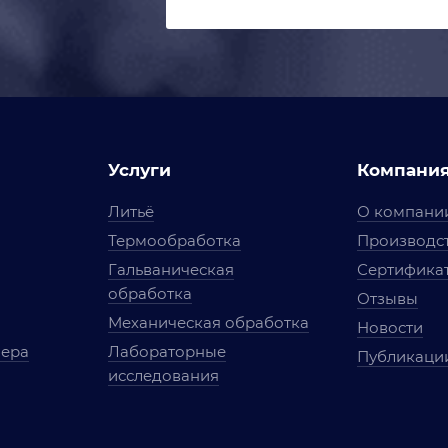
Услуги
Компани
Литьё
О компани
Термообработка
Производст
Гальваническая
Сертифика
обработка
Отзывы
Механическая обработка
Новости
мера
Лабораторные
Публикаци
исследования