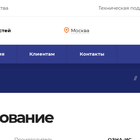
ства
Техническая по
стей
Москва
ия
Клиентам
Контакты
ование
Производитель
ОЗНА-ИС