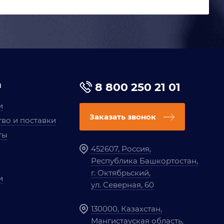
я
8 800 250 21 01
и
Заказать звонок
во и поставки
ты
452607, Россия,
Республика Башкортостан,
г. Октябрьский,
и
ул. Северная, 60
130000, Казахстан,
Мангистауская область,