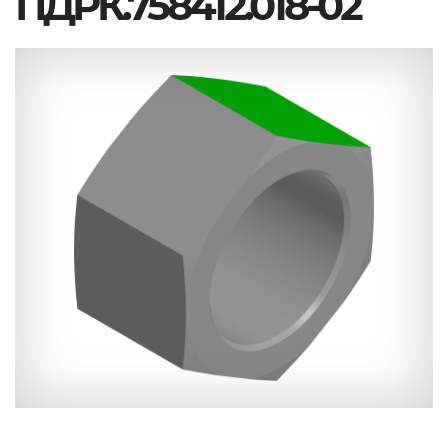
ПДРК.758412.018-02