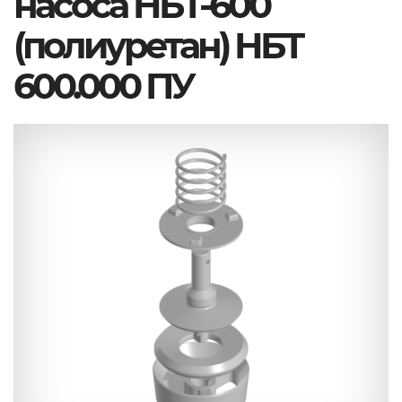
насоса НБТ-600
(полиуретан) НБТ
600.000 ПУ