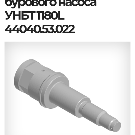
бурового насоса
УНБТ 1180L
44040.53.022