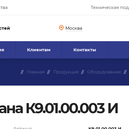
ства
Техническая по
стей
Москва
ия
Клиентам
Контакты
Главная
Продукция
Оборудование
на К9.01.00.003 И
Артикул
К9.01.00.003 И