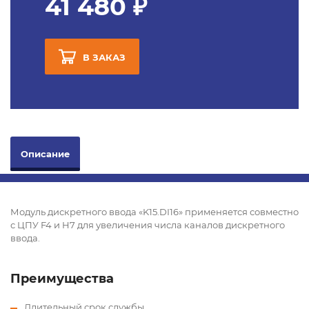
41 480 ₽
В ЗАКАЗ
Описание
Модуль дискретного ввода «K15.DI16» применяется совместно
с ЦПУ F4 и H7 для увеличения числа каналов дискретного
ввода.
Преимущества
Длительный срок службы