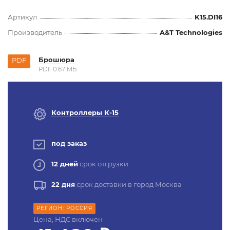
Артикул
K15.DI16
Производитель
A&T Technologies
Брошюра
PDF
PDF 0.67 MБ
Контроллеры К-15
под заказ
12 дней
срок отгрузки
22 дня
срок доставки в город Москва
РЕГИОН: РОССИЯ
Цена, НДС включен