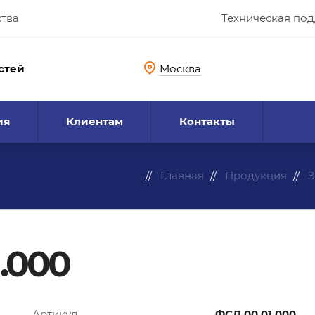
ства
Техническая по
стей
Москва
ия
Клиентам
Контакты
Главная
Продукция
З
.000
Артикул
ФСД.00.01.000