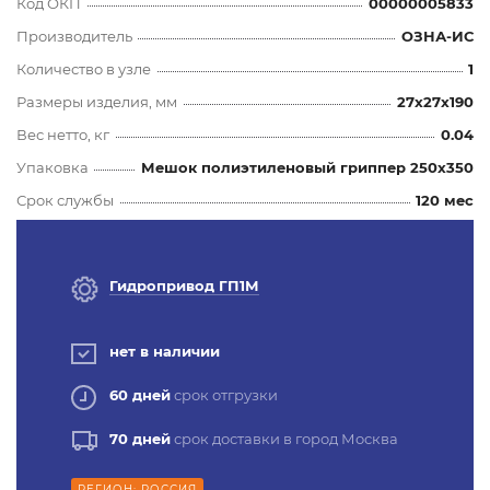
Код ОКП
00000005833
Производитель
ОЗНА-ИС
Количество в узле
1
Размеры изделия, мм
27x27x190
Вес нетто, кг
0.04
Упаковка
Мешок полиэтиленовый гриппер 250х350
Срок службы
120 мес
Гидропривод ГП1М
нет в наличии
60 дней
срок отгрузки
70 дней
срок доставки в город Москва
РЕГИОН: РОССИЯ