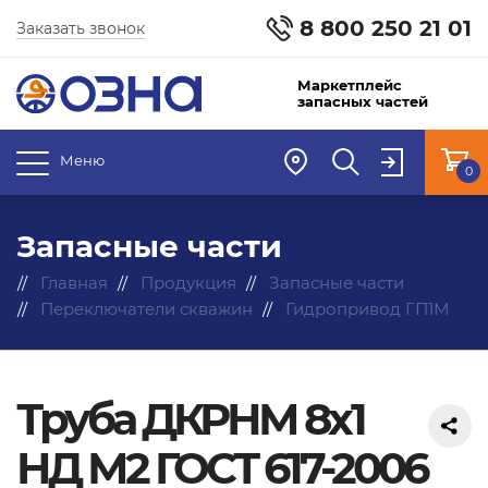
8 800 250 21 01
Заказать звонок
Маркетплейс
запасных частей
Меню
0
Запасные части
Главная
Продукция
Запасные части
Переключатели скважин
Гидропривод ГП1М
Труба ДКРНМ 8х1
НД М2 ГОСТ 617-2006