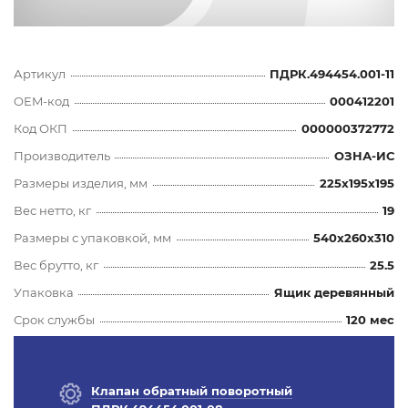
Артикул
ПДРК.494454.001-11
OEM-код
000412201
Код ОКП
000000372772
Производитель
ОЗНА-ИС
Размеры изделия, мм
225x195x195
Вес нетто, кг
19
Размеры с упаковкой, мм
540x260x310
Вес брутто, кг
25.5
Упаковка
Ящик деревянный
Срок службы
120 мес
Клапан обратный поворотный