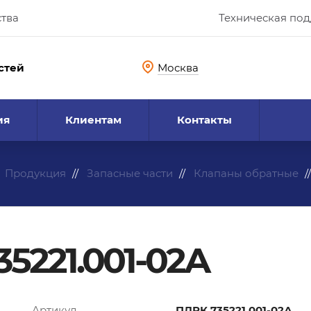
ства
Техническая по
стей
Москва
ия
Клиентам
Контакты
Продукция
Запасные части
Клапаны обратные
5221.001-02А
Артикул
ПДРК.735221.001-02А