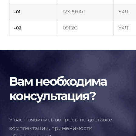
-01
12Х18Н10Т
УХЛ1
-02
09Г2С
УХЛ1
Вам необходима
консультация?
У вас появились вопросы по доставке,
комплектации, применимости