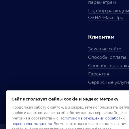
параметрам
Подбор расходо
ОЗНА-МассПро
Клиентам
Заказ на сайте
Способы оплаты
Способы доставк
Гарантия
Сервисные услуги
Вопросы и ответ
Условия сотрудни
Сайт использует файлы cookie и Яндекс Метрику
Правила использ
Продолжая работу с сайтом, Вы разрешаете использовать файл
cookie и даете согласие на обработку данных сервисом Яндекс
Метрика в соответствии с
Политикой в отношении обработки
персональных данных
. Вы можете отказаться от использования