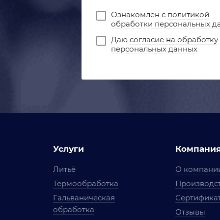
Ознакомлен с
политикой
обработки персональных д
Даю
согласие на обработку
персональных данных
Услуги
Компани
Литьё
О компани
Термообработка
Производст
Гальваническая
Сертифика
обработка
Отзывы