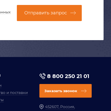
анных
Отправить запрос
я
8 800 250 21 01
и
Заказать звонок
во и поставки
ты
452607, Россия,