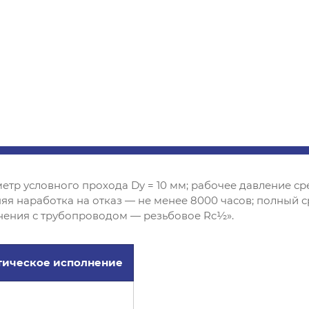
тр условного прохода Dy = 10 мм; рабочее давление сре
яя наработка на отказ — не менее 8000 часов; полный с
инения с трубопроводом — резьбовое Rc½».
тическое исполнение