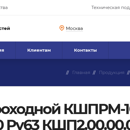
ства
Техническая по
стей
Москва
ия
Клиентам
Контакты
Главная
Продукция
оходной КШПРМ-10
0 Ру63 КШП2.00.00.