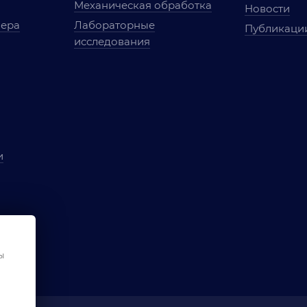
Механическая обработка
Новости
мера
Лабораторные
Публикаци
исследования
и
ы
чества
ования
ы