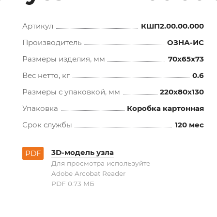
Артикул
КШП2.00.00.000
Производитель
ОЗНА-ИС
Размеры изделия, мм
70x65x73
Вес нетто, кг
0.6
Размеры с упаковкой, мм
220x80x130
Упаковка
Коробка картонная
Срок службы
120 мес
3D-модель узла
PDF
Для просмотра используйте
Adobe Arcobat Reader
PDF 0.73 MБ