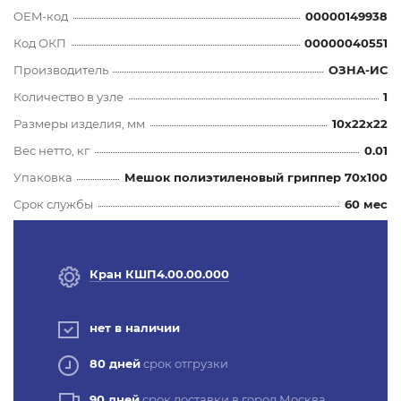
OEM-код
00000149938
Код ОКП
00000040551
Производитель
ОЗНА-ИС
Количество в узле
1
Размеры изделия, мм
10x22x22
Вес нетто, кг
0.01
Упаковка
Мешок полиэтиленовый гриппер 70х100
Срок службы
60 мес
Кран КШП4.00.00.000
нет в наличии
80 дней
срок отгрузки
90 дней
срок доставки в город Москва