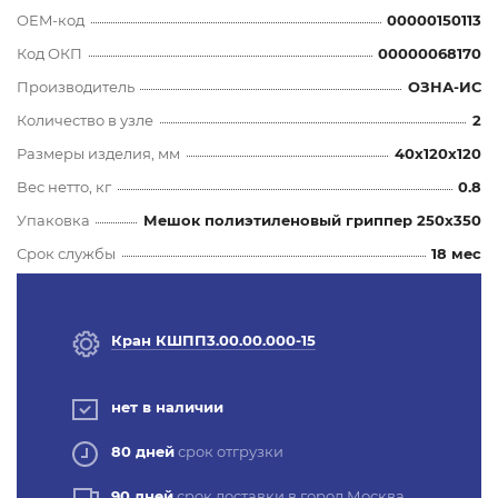
OEM-код
00000150113
Код ОКП
00000068170
Производитель
ОЗНА-ИС
Количество в узле
2
Размеры изделия, мм
40x120x120
Вес нетто, кг
0.8
Упаковка
Мешок полиэтиленовый гриппер 250х350
Срок службы
18 мес
Кран КШПП3.00.00.000-15
нет в наличии
80 дней
срок отгрузки
90 дней
срок доставки в город Москва