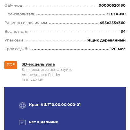
OEM-код
00000520180
Производитель
ОЗНА-ИС
Размеры изделия, мм
455x255x360
Вес нетто, кг
34
Упаковка
Ящик деревянный
Срок службы
120 мес
3D-модель узла
PDF
Для просмотра используйте
Adobe Arcobat Reader
PDF 3.42 MБ
Кран КШТ10.00.00.000-01
нет в наличии