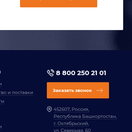
я
8 800 250 21 01
и
Заказать звонок
во и поставки
ты
452607, Россия,
Республика Башкортостан,
г. Октябрьский,
и
ул. Северная, 60