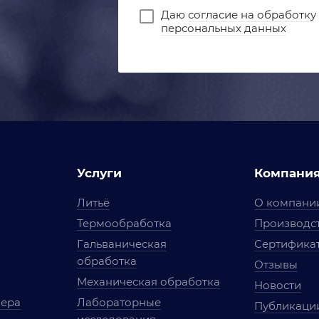
Даю
согласие на обработку
персональных данных
Услуги
Компани
Литьё
О компани
Термообработка
Производст
Гальваническая
Сертифика
обработка
Отзывы
Механическая обработка
Новости
мера
Лабораторные
Публикаци