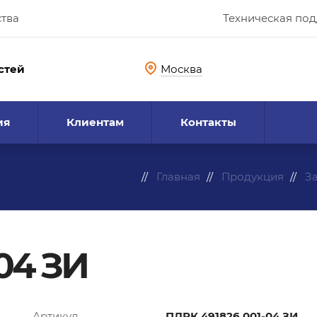
ства
Техническая по
стей
Москва
ия
Клиентам
Контакты
Главная
Продукция
З
04 ЗИ
Артикул
ПДРК.491826.001-04 ЗИ