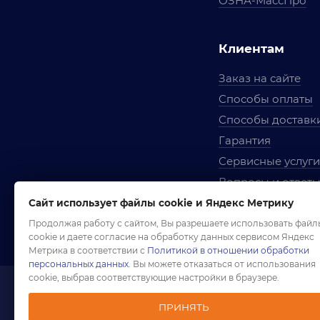
ОЗНА-МассПро
Клиентам
Заказ на сайте
Способы оплаты
Способы доставк
Гарантия
Сервисные услуги
Вопросы и ответ
Условия сотрудни
Сайт использует файлы cookie и Яндекс Метрику
Правила использ
Продолжая работу с сайтом, Вы разрешаете использовать файл
cookie и даете согласие на обработку данных сервисом Яндекс
Метрика в соответствии с
Политикой в отношении обработки
персональных данных
. Вы можете отказаться от использования
cookie, выбрав соответствующие настройки в браузере.
1958-2026 ©
Комп
ПРИНЯТЬ