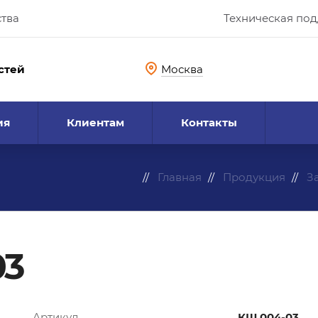
ства
Техническая по
стей
Москва
ия
Клиентам
Контакты
Главная
Продукция
З
03
Артикул
КШ.004-03