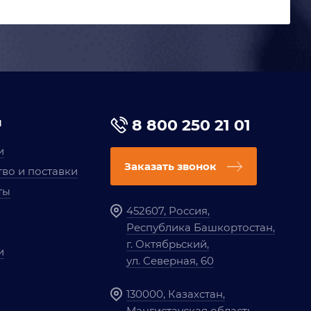
я
8 800 250 21 01
и
Заказать звонок
во и поставки
ты
452607, Россия,
Республика Башкортостан,
г. Октябрьский,
и
ул. Северная, 60
130000, Казахстан,
Мангистауская область,