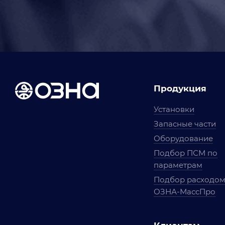
Продукция
Установки
Запасные части
Оборудование
Подбор ПСМ по
параметрам
Подбор расходо
ОЗНА-МассПро