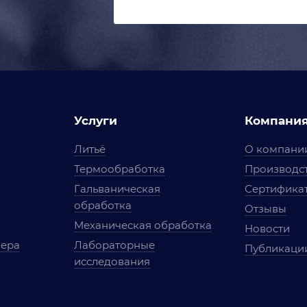
Услуги
Компани
Литьё
О компани
Термообработка
Производст
Гальваническая
Сертифика
обработка
Отзывы
Механическая обработка
Новости
мера
Лабораторные
Публикаци
исследования