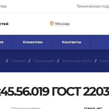
ства
Техническая по
стей
Москва
ия
Клиентам
Контакты
Главная
Продукция
Запасные части
Кра
5.56.019 ГОСТ 2203
Производитель
ОЗНА-ИС