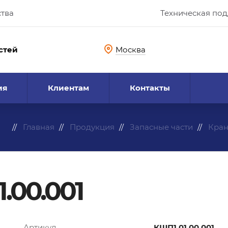
ства
Техническая по
стей
Москва
ия
Клиентам
Контакты
Главная
Продукция
Запасные части
Кра
.00.001
Артикул
КШП1.01.00.001