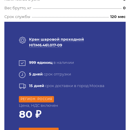
Вес брутто, кг
0
Срок службы
120 мес
Кран шаровой проходной
НПМ6.461.017-09
999 единиц
в наличии
5 дней
срок отгрузки
15 дней
срок доставки в город Москва
РЕГИОН: РОССИЯ
Цена, НДС включен
80 ₽