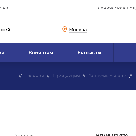
ства
Техническая по
стей
Москва
ия
Клиентам
Контакты
Главная
Продукция
Запасные части
Артикул
НПМ6.112.074