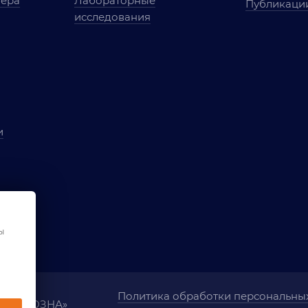
мера
Лабораторные
Публикаци
исследования
и
ы
чества
ования
ы
Политика обработки персональны
ания «ОЗНА»