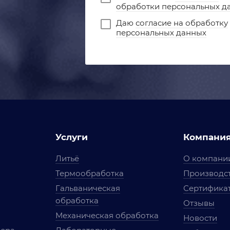
обработки персональных д
Даю
согласие на обработку
персональных данных
Услуги
Компани
Литьё
О компани
Термообработка
Производст
Гальваническая
Сертифика
обработка
Отзывы
Механическая обработка
Новости