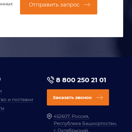
анных
Отправить запрос
я
8 800 250 21 01
и
Заказать звонок
во и поставки
ты
452607, Россия,
Республика Башкортостан,
г. Октябрьский,