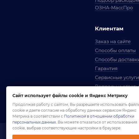
Подбор расходо
ОЗНА-МассПро
Клиентам
Заказ на сайте
Способы оплаты
Способы доставк
Гарантия
Сервисные услуги
Вопросы и ответ
Условия сотрудни
Сайт использует файлы cookie и Яндекс Метрику
Правила использ
Продолжая работу с сайтом, Вы разрешаете использовать файл
cookie и даете согласие на обработку данных сервисом Яндекс
Метрика в соответствии с
Политикой в отношении обработки
персональных данных
. Вы можете отказаться от использования
cookie, выбрав соответствующие настройки в браузере.
1958-2026 ©
Комп