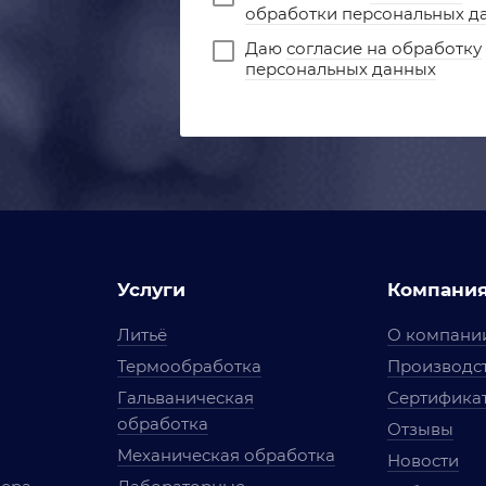
обработки персональных д
Даю
согласие на обработку
персональных данных
Услуги
Компани
Литьё
О компани
Термообработка
Производст
Гальваническая
Сертифика
обработка
Отзывы
Механическая обработка
Новости