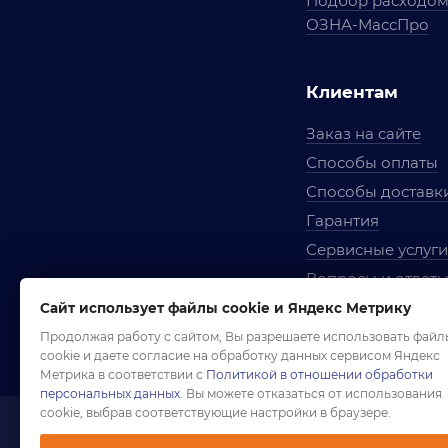
Подбор расходо
ОЗНА-МассПро
Клиентам
Заказ на сайте
Способы оплаты
Способы доставк
Гарантия
Сервисные услуги
Вопросы и ответ
Условия сотрудни
Сайт использует файлы cookie и Яндекс Метрику
Правила использ
Продолжая работу с сайтом, Вы разрешаете использовать файл
cookie и даете согласие на обработку данных сервисом Яндекс
Метрика в соответствии с
Политикой в отношении обработки
персональных данных
. Вы можете отказаться от использования
cookie, выбрав соответствующие настройки в браузере.
1958-2026 ©
Комп