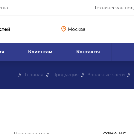
ства
Техническая по
стей
Москва
ия
Клиентам
Контакты
Главная
Продукция
Запасные части
Производитель
ОЗНА-ИС