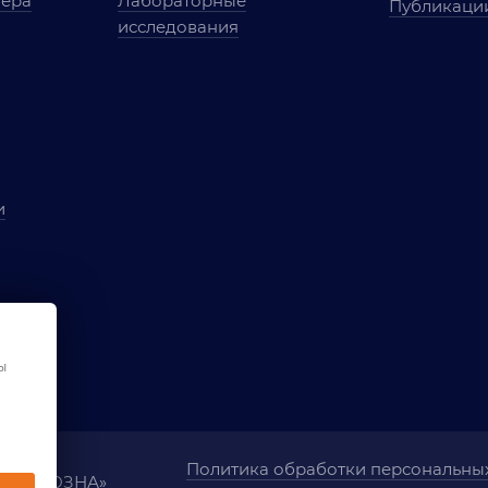
мера
Лабораторные
Публикаци
исследования
и
ы
чества
ования
ы
Политика обработки персональны
ания «ОЗНА»