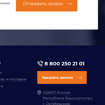
анных
Отправить запрос
я
8 800 250 21 01
и
Заказать звонок
во и поставки
ты
452607, Россия,
Республика Башкортостан,
г. Октябрьский,