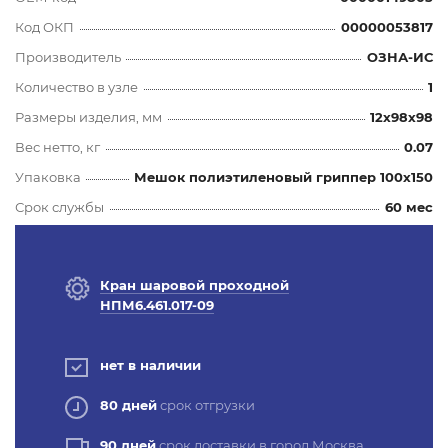
Код ОКП
00000053817
Производитель
ОЗНА-ИС
Количество в узле
1
Размеры изделия, мм
12x98x98
Вес нетто, кг
0.07
Упаковка
Мешок полиэтиленовый гриппер 100х150
Срок службы
60 мес
Кран шаровой проходной
НПМ6.461.017-09
нет в наличии
80 дней
срок отгрузки
90 дней
срок доставки в город Москва