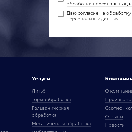
обработки персональных д
Даю
согласие на обработку
персональных данных
Услуги
Компани
Литьё
О компани
Термообработка
Производст
Гальваническая
Сертифика
обработка
Отзывы
Механическая обработка
Новости