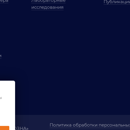
мера
Лабораторные
Публикаци
исследования
и
ы
чества
ования
ы
Политика обработки персональны
ания «ОЗНА»