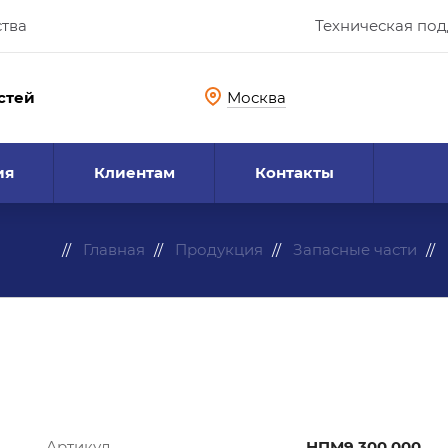
ства
Техническая по
стей
Москва
ия
Клиентам
Контакты
Главная
Продукция
Запасные части
Артикул
НПМ9.300.000