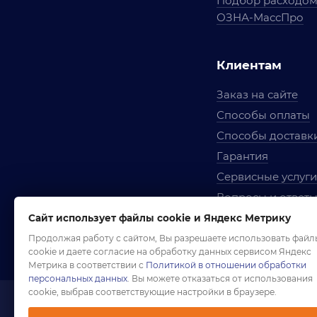
Подбор расходо
ОЗНА-МассПро
Клиентам
Заказ на сайте
Способы оплаты
Способы доставк
Гарантия
Сервисные услуги
Вопросы и ответ
Условия сотрудни
Сайт использует файлы cookie и Яндекс Метрику
Правила использ
Продолжая работу с сайтом, Вы разрешаете использовать файл
cookie и даете согласие на обработку данных сервисом Яндекс
Метрика в соответствии с
Политикой в отношении обработки
персональных данных
. Вы можете отказаться от использования
cookie, выбрав соответствующие настройки в браузере.
1958-2026 ©
Комп