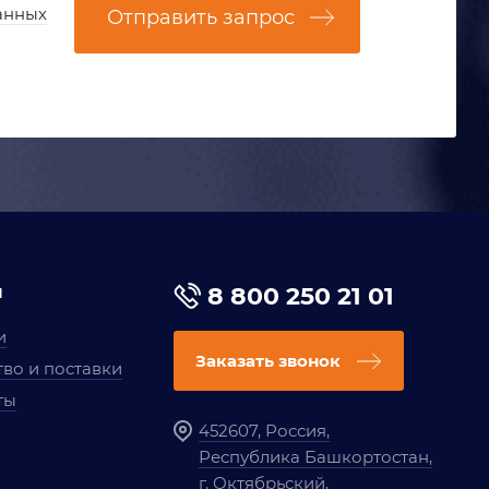
анных
Отправить запрос
я
8 800 250 21 01
и
Заказать звонок
во и поставки
ты
452607, Россия,
Республика Башкортостан,
г. Октябрьский,