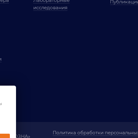
мера
Лабораторные
Публикаци
исследования
и
ы
чества
ования
ы
Политика обработки персональны
ания «ОЗНА»