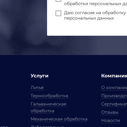
обработки персональных д
Даю
согласие на обработку
персональных данных
Услуги
Компани
Литьё
О компани
Термообработка
Производст
Гальваническая
Сертифика
обработка
Отзывы
Механическая обработка
Новости