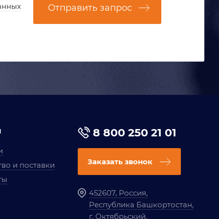
анных
Отправить запрос
я
8 800 250 21 01
и
Заказать звонок
во и поставки
ты
452607, Россия,
Республика Башкортостан,
г. Октябрьский,