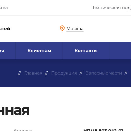
ства
Техническая по
стей
Москва
ия
Клиентам
Контакты
Главная
Продукция
Запасные части
нная
Артикул
НПМ8.803.042-01