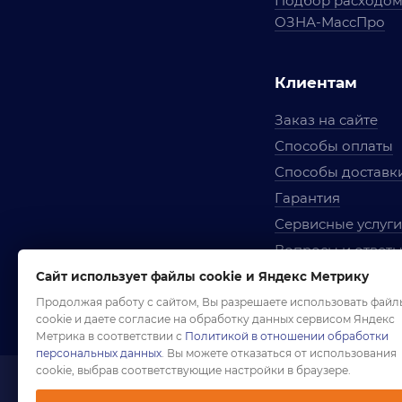
Подбор расходо
ОЗНА-МассПро
Клиентам
Заказ на сайте
Способы оплаты
Способы доставк
Гарантия
Сервисные услуги
Вопросы и ответ
Условия сотрудни
Сайт использует файлы cookie и Яндекс Метрику
Правила использ
Продолжая работу с сайтом, Вы разрешаете использовать файл
cookie и даете согласие на обработку данных сервисом Яндекс
Метрика в соответствии с
Политикой в отношении обработки
персональных данных
. Вы можете отказаться от использования
cookie, выбрав соответствующие настройки в браузере.
1958-2026 ©
Комп