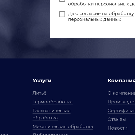
обработки персональных д
Даю
согласие на обработку
персональных данных
Услуги
Компани
Литьё
О компани
Термообработка
Производст
Гальваническая
Сертифика
обработка
Отзывы
Механическая обработка
Новости