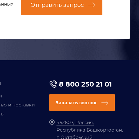
анных
Отправить запрос
я
8 800 250 21 01
и
Заказать звонок
во и поставки
ты
452607, Россия,
Республика Башкортостан,
г. Октябрьский,