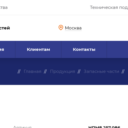
ства
Техническая по
стей
Москва
ия
Клиентам
Контакты
Главная
Продукция
Запасные части
Артикул
НПМ8.257.086