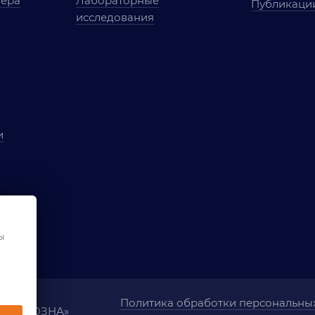
мера
Лабораторные
Публикаци
исследования
и
ы
чества
ования
ы
Политика обработки персональны
ания «ОЗНА»