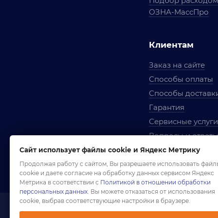
Подбор расходо
ОЗНА-МассПро
Клиентам
Заказ на сайте
Способы оплаты
Способы доставк
Гарантия
Сервисные услуги
Вопросы и ответ
Условия сотрудни
Сайт использует файлы cookie и Яндекс Метрику
Правила использ
Продолжая работу с сайтом, Вы разрешаете использовать файл
cookie и даете согласие на обработку данных сервисом Яндекс
Метрика в соответствии с
Политикой в отношении обработки
персональных данных
. Вы можете отказаться от использования
cookie, выбрав соответствующие настройки в браузере.
1958-2026 ©
Комп