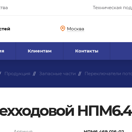
ства
Техническая по
стей
Москва
ия
Клиентам
Контакты
Продукция
Запасные части
Переключатели пот
ехходовой НПМ6.46
Артикул
НПМ6.469.016-02