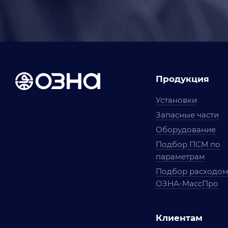
Продукция
Установки
Запасные части
Оборудование
Подбор ПСМ по
параметрам
Подбор расходо
ОЗНА-МассПро
Клиентам