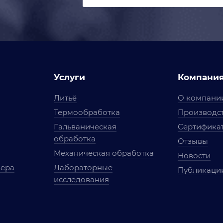
Услуги
Компани
Литьё
О компани
Термообработка
Производст
Гальваническая
Сертифика
обработка
Отзывы
Механическая обработка
Новости
мера
Лабораторные
Публикаци
исследования