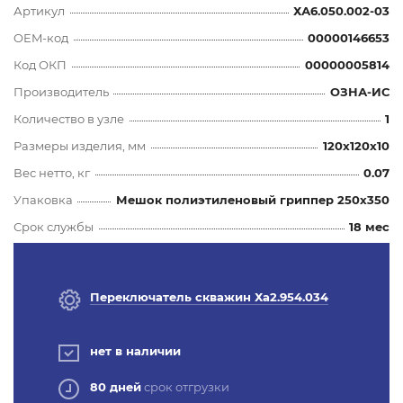
Артикул
ХА6.050.002-03
OEM-код
00000146653
Код ОКП
00000005814
Производитель
ОЗНА-ИС
Количество в узле
1
Размеры изделия, мм
120x120x10
Вес нетто, кг
0.07
Упаковка
Мешок полиэтиленовый гриппер 250х350
Срок службы
18 мес
Переключатель скважин Ха2.954.034
нет в наличии
80 дней
срок отгрузки