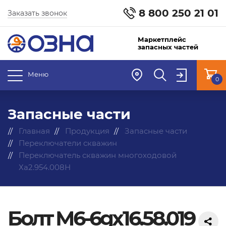
8 800 250 21 01
Заказать звонок
Маркетплейс
запасных частей
Меню
0
Запасные части
Главная
Продукция
Запасные части
Переключатели скважин
Переключатель скважин многоходовой
Ха2.954.008Н
Болт М6-6gx16.58.019